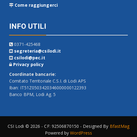
Come raggiungerci
INFO UTILI
0371-425468
segreteria@csilodi.it
csilodi@pec.it
Privacy policy
Coordinate bancarie:
Comitato Territoriale C.S.I. di Lodi APS
Iban: IT51Z0503420346000000122393
Banco BPM, Lodi Ag. 5
CSI Lodi © 2026 - CF: 92506870150 - Designed By
BfastMag
Powered by
WordPress