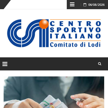
Skip
06/08/2026
to
content
Skip
to
content