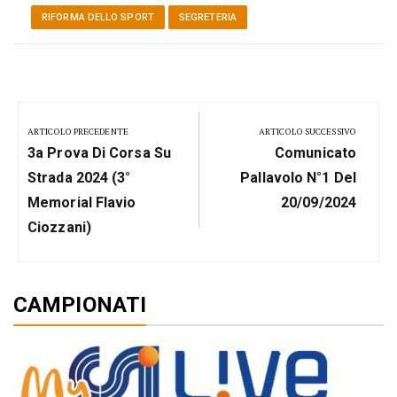
RIFORMA DELLO SPORT
SEGRETERIA
Navigazione
articoli
ARTICOLO PRECEDENTE
ARTICOLO SUCCESSIVO
Previous
Next
3a Prova Di Corsa Su
Comunicato
Post:
Post:
Strada 2024 (3°
Pallavolo N°1 Del
Memorial Flavio
20/09/2024
Ciozzani)
CAMPIONATI