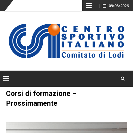
Skip
09/08/2026
to
content
Skip
Corsi di formazione –
to
Prossimamente
content