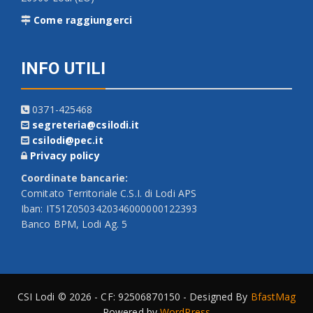
Come raggiungerci
INFO UTILI
0371-425468
segreteria@csilodi.it
csilodi@pec.it
Privacy policy
Coordinate bancarie:
Comitato Territoriale C.S.I. di Lodi APS
Iban: IT51Z0503420346000000122393
Banco BPM, Lodi Ag. 5
CSI Lodi © 2026 - CF: 92506870150 - Designed By
BfastMag
Powered by
WordPress