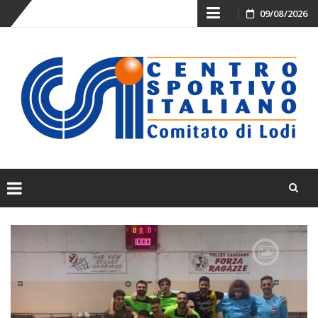
Skip
09/08/2026
to
content
Skip
to
content