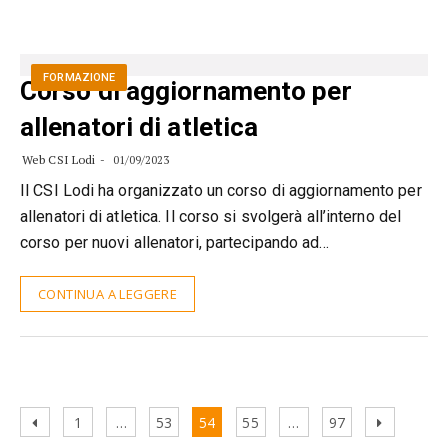
FORMAZIONE
Corso di aggiornamento per
allenatori di atletica
Web CSI Lodi
01/09/2023
Il CSI Lodi ha organizzato un corso di aggiornamento per
allenatori di atletica. Il corso si svolgerà all’interno del
corso per nuovi allenatori, partecipando ad…
CONTINUA A LEGGERE
Navigazione
Previous
Page
Page
Page
Page
Page
Next
1
…
53
54
55
…
97