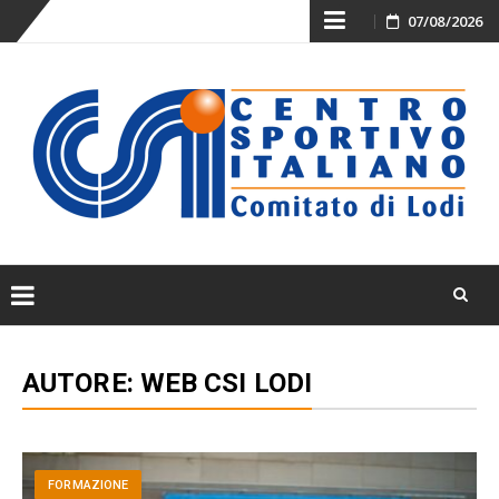
Skip
07/08/2026
to
content
Skip
to
AUTORE:
WEB CSI LODI
content
FORMAZIONE