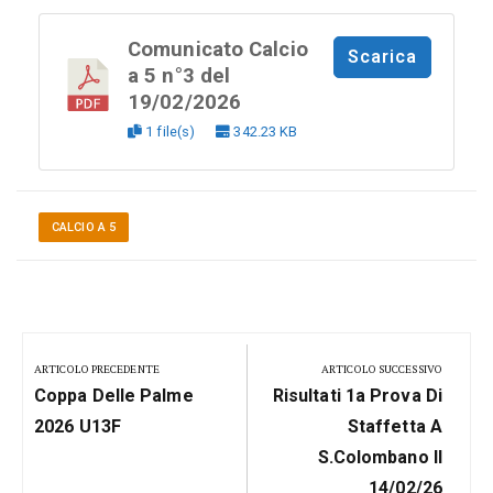
Comunicato Calcio
Scarica
a 5 n°3 del
19/02/2026
1 file(s)
342.23 KB
CALCIO A 5
Navigazione
articoli
ARTICOLO PRECEDENTE
ARTICOLO SUCCESSIVO
Previous
Next
Coppa Delle Palme
Risultati 1a Prova Di
Post:
Post:
2026 U13F
Staffetta A
S.Colombano Il
14/02/26