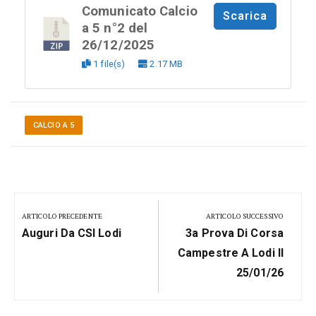
Comunicato Calcio
Scarica
a 5 n°2 del
26/12/2025
1 file(s)
2.17 MB
CALCIO A 5
Navigazione
articoli
ARTICOLO PRECEDENTE
ARTICOLO SUCCESSIVO
Previous
Next
Auguri Da CSI Lodi
3a Prova Di Corsa
Post:
Post:
Campestre A Lodi Il
25/01/26