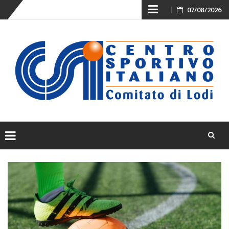
Skip
07/08/2026
to
content
Skip
to
content