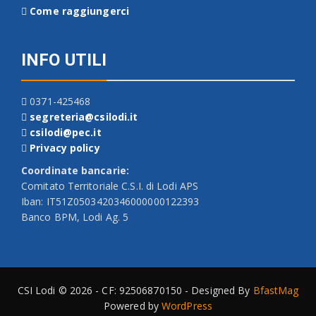
Come raggiungerci
INFO UTILI
0371-425468
segreteria@csilodi.it
csilodi@pec.it
Privacy policy
Coordinate bancarie:
Comitato Territoriale C.S.I. di Lodi APS
Iban: IT51Z0503420346000000122393
Banco BPM, Lodi Ag. 5
CSI Lodi © 2026 - CF: 92506870150 - Designed By
BfastMag
Powered by
WordPress