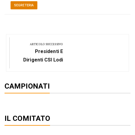
SEGRETERIA
Navigazione
articoli
ARTICOLO SUCCESSIVO
Next
Presidenti E
Post:
Dirigenti CSI Lodi
CAMPIONATI
IL COMITATO