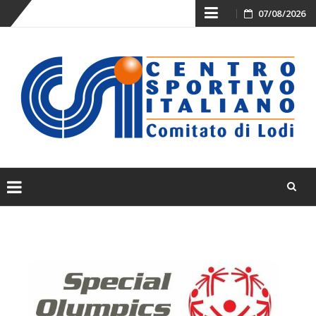
Skip
07/08/2026
to
content
Skip
to
content