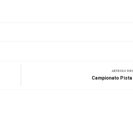
ARTICOLO SUC
Next
Campionato Pista
Post: