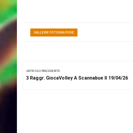
GALLERIE FOTOGRAFICHE
Navigazione
articoli
ARTICOLO PRECEDENTE
Previous
3 Raggr. GiocaVolley A Scannabue Il 19/04/26
Post: