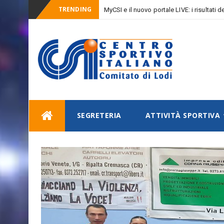
TRENDING
MyCSI e il nuovo portale LIVE: i risultati
Skip
SEGRETERIA
ATTIVITÀ SPORTIVA
to
content