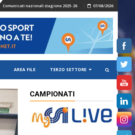
Skip
Comunicati nazionali stagione 2025-26
07/08/2026
to
content
AREA FILE
TERZO SETTORE
CAMPIONATI