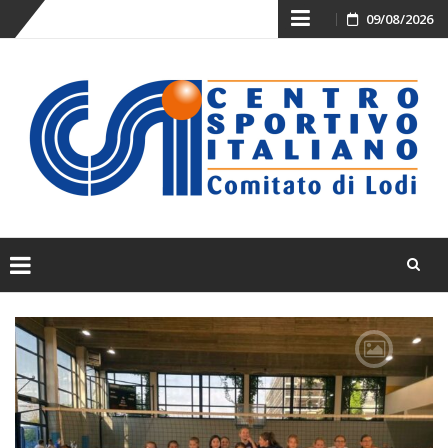
Skip
09/08/2026
to
content
Skip
to
content