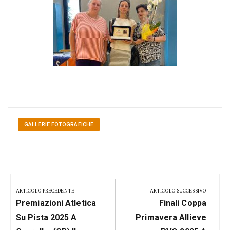
GALLERIE FOTOGRAFICHE
Navigazione
articoli
ARTICOLO PRECEDENTE
ARTICOLO SUCCESSIVO
Previous
Next
Premiazioni Atletica
Finali Coppa
Post:
Post:
Su Pista 2025 A
Primavera Allieve