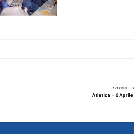
ARTICOLO SUC
Next
Atletica – 6 April
Post: