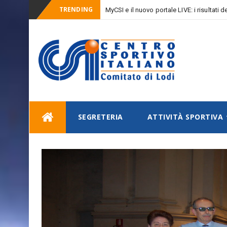
TRENDING
MyCSI e il nuovo portale LIVE: i risultati
_
aggiornati!
Skip
SEGRETERIA
ATTIVITÀ SPORTIVA
to
content