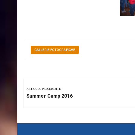
GALLERIE FOTOGRAFICHE
Navigazione
articoli
ARTICOLO PRECEDENTE
Previous
Summer Camp 2016
Post: