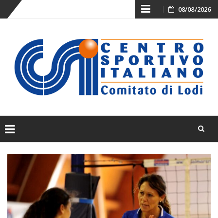
Skip
08/08/2026
to
content
Skip
to
content