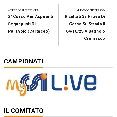
Navigazione
articoli
ARTICOLO PRECEDENTE
ARTICOLO SUCCESSIVO
Previous
Next
2° Corso Per Aspiranti
Risultati 3a Prova Di
Post:
Post:
Segnapunti Di
Corsa Su Strada Il
Pallavolo (cartaceo)
04/10/25 A Bagnolo
Cremasco
CAMPIONATI
IL COMITATO