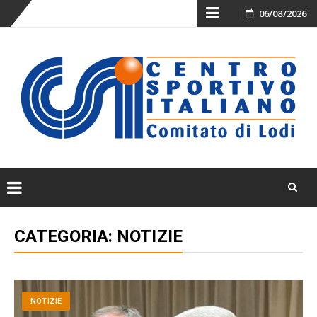
Skip
06/08/2026
to
content
Skip
to
CATEGORIA:
NOTIZIE
content
NOTIZIE