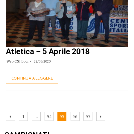
Atletica – 5 Aprile 2018
Web CSI Lodi
22/06/2020
CONTINUA A LEGGERE
Navigazione
Previous
Page
Page
Page
Page
Page
Next
1
…
94
95
96
97
articoli
page
page