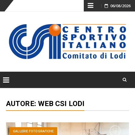
Skip
06/08/2026
to
content
Skip
to
AUTORE:
WEB CSI LODI
content
GALLERIE FOTOGRAFICHE