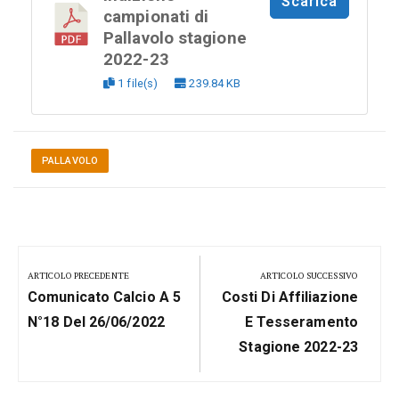
Scarica
campionati di
Pallavolo stagione
2022-23
1 file(s)
239.84 KB
PALLAVOLO
Navigazione
articoli
ARTICOLO PRECEDENTE
ARTICOLO SUCCESSIVO
Previous
Next
Comunicato Calcio A 5
Costi Di Affiliazione
Post:
Post:
N°18 Del 26/06/2022
E Tesseramento
Stagione 2022-23