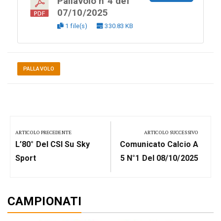
Pallavolo n°4 del
07/10/2025
1 file(s)
330.83 KB
PALLAVOLO
Navigazione
articoli
ARTICOLO PRECEDENTE
ARTICOLO SUCCESSIVO
Previous
Next
L’80° Del CSI Su Sky
Comunicato Calcio A
Post:
Post:
Sport
5 N°1 Del 08/10/2025
CAMPIONATI