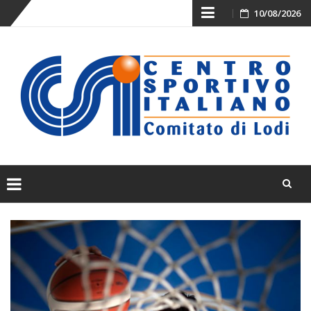
Skip
10/08/2026
to
content
Skip
to
content