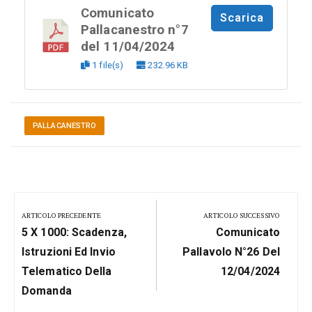
Comunicato
Scarica
Pallacanestro n°7
del 11/04/2024
1 file(s)
232.96 KB
PALLACANESTRO
Navigazione
articoli
ARTICOLO PRECEDENTE
ARTICOLO SUCCESSIVO
Previous
Next
5 X 1000: Scadenza,
Comunicato
Post:
Post:
Istruzioni Ed Invio
Pallavolo N°26 Del
Telematico Della
12/04/2024
Domanda