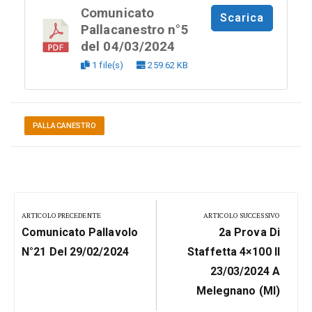
Comunicato
Scarica
Pallacanestro n°5
del 04/03/2024
1 file(s)
259.62 KB
PALLACANESTRO
Navigazione
articoli
ARTICOLO PRECEDENTE
ARTICOLO SUCCESSIVO
Previous
Next
Comunicato Pallavolo
2a Prova Di
Post:
Post:
N°21 Del 29/02/2024
Staffetta 4×100 Il
23/03/2024 A
Melegnano (MI)