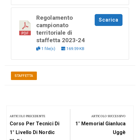
Regolamento
Scarica
campionato
territoriale di
staffetta 2023-24
1 file(s)
169.59 KB
STAFFETTA
Navigazione
articoli
ARTICOLO PRECEDENTE
ARTICOLO SUCCESSIVO
Previous
Next
Corso Per Tecnici Di
1° Memorial Gianluca
Post:
Post:
1° Livello Di Nordic
Uggè